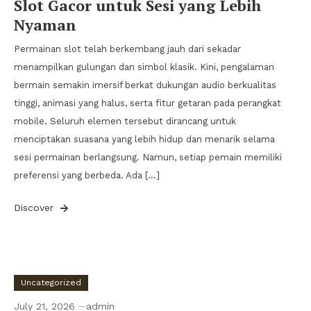
Slot Gacor untuk Sesi yang Lebih
Nyaman
Permainan slot telah berkembang jauh dari sekadar
menampilkan gulungan dan simbol klasik. Kini, pengalaman
bermain semakin imersif berkat dukungan audio berkualitas
tinggi, animasi yang halus, serta fitur getaran pada perangkat
mobile. Seluruh elemen tersebut dirancang untuk
menciptakan suasana yang lebih hidup dan menarik selama
sesi permainan berlangsung. Namun, setiap pemain memiliki
preferensi yang berbeda. Ada […]
Discover
Uncategorized
July 21, 2026
admin