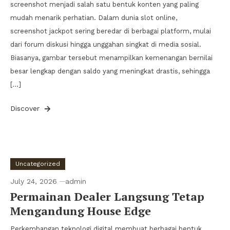
screenshot menjadi salah satu bentuk konten yang paling
mudah menarik perhatian. Dalam dunia slot online,
screenshot jackpot sering beredar di berbagai platform, mulai
dari forum diskusi hingga unggahan singkat di media sosial.
Biasanya, gambar tersebut menampilkan kemenangan bernilai
besar lengkap dengan saldo yang meningkat drastis, sehingga
[…]
Discover
Uncategorized
July 24, 2026
admin
Permainan Dealer Langsung Tetap
Mengandung House Edge
Perkembangan teknologi digital membuat berbagai bentuk