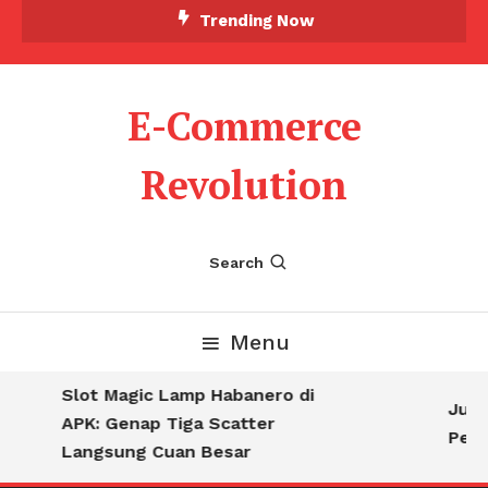
Skip
Trending Now
To
Content
E-Commerce
Revolution
Search
Menu
Slot Magic Lamp Habanero di
Jung
APK: Genap Tiga Scatter
Petua
Langsung Cuan Besar