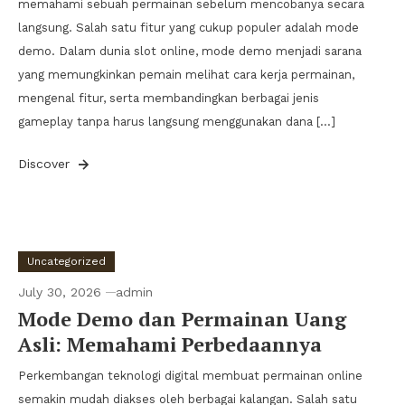
memahami sebuah permainan sebelum mencobanya secara
langsung. Salah satu fitur yang cukup populer adalah mode
demo. Dalam dunia slot online, mode demo menjadi sarana
yang memungkinkan pemain melihat cara kerja permainan,
mengenal fitur, serta membandingkan berbagai jenis
gameplay tanpa harus langsung menggunakan dana […]
Discover
Uncategorized
July 30, 2026
admin
Mode Demo dan Permainan Uang
Asli: Memahami Perbedaannya
Perkembangan teknologi digital membuat permainan online
semakin mudah diakses oleh berbagai kalangan. Salah satu