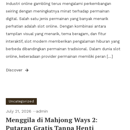
Industri online gambling terus mengalami perkembangan
seiring dengan meningkatnya minat terhadap permainan
digital. Salah satu jenis permainan yang banyak menarik
perhatian adalah slot online. Dengan kombinasi antara
tampilan visual yang menarik, tema beragam, dan fitur
interaktif, slot modern memberikan pengalaman hiburan yang
berbeda dibandingkan permainan tradisional. Dalam dunia slot
online, keberadaan provider permainan memiliki peran […]
Discover
Uncategorized
July 21, 2026
admin
Menggila di Mahjong Ways 2:
Putaran Gratis Tanpa Henti