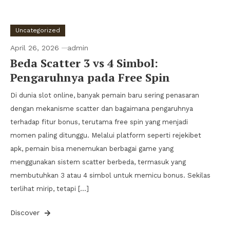
Uncategorized
April 26, 2026
admin
Beda Scatter 3 vs 4 Simbol:
Pengaruhnya pada Free Spin
Di dunia slot online, banyak pemain baru sering penasaran
dengan mekanisme scatter dan bagaimana pengaruhnya
terhadap fitur bonus, terutama free spin yang menjadi
momen paling ditunggu. Melalui platform seperti rejekibet
apk, pemain bisa menemukan berbagai game yang
menggunakan sistem scatter berbeda, termasuk yang
membutuhkan 3 atau 4 simbol untuk memicu bonus. Sekilas
terlihat mirip, tetapi […]
Discover