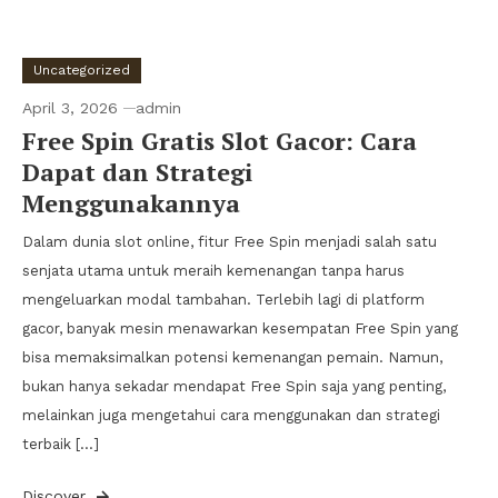
Uncategorized
April 3, 2026
admin
Free Spin Gratis Slot Gacor: Cara
Dapat dan Strategi
Menggunakannya
Dalam dunia slot online, fitur Free Spin menjadi salah satu
senjata utama untuk meraih kemenangan tanpa harus
mengeluarkan modal tambahan. Terlebih lagi di platform
gacor, banyak mesin menawarkan kesempatan Free Spin yang
bisa memaksimalkan potensi kemenangan pemain. Namun,
bukan hanya sekadar mendapat Free Spin saja yang penting,
melainkan juga mengetahui cara menggunakan dan strategi
terbaik […]
Discover