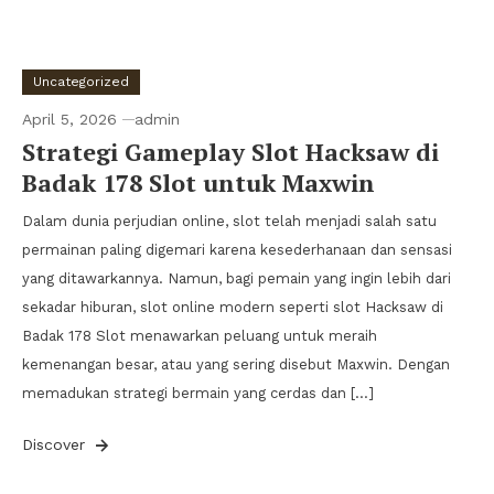
Uncategorized
April 5, 2026
admin
Strategi Gameplay Slot Hacksaw di
Badak 178 Slot untuk Maxwin
Dalam dunia perjudian online, slot telah menjadi salah satu
permainan paling digemari karena kesederhanaan dan sensasi
yang ditawarkannya. Namun, bagi pemain yang ingin lebih dari
sekadar hiburan, slot online modern seperti slot Hacksaw di
Badak 178 Slot menawarkan peluang untuk meraih
kemenangan besar, atau yang sering disebut Maxwin. Dengan
memadukan strategi bermain yang cerdas dan […]
Discover