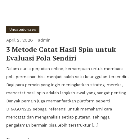
Uncategorized
April 2, 2026
admin
3 Metode Catat Hasil Spin untuk
Evaluasi Pola Sendiri
Dalam dunia perjudian online, kemampuan untuk membaca
pola permainan bisa menjadi salah satu keunggulan tersendiri.
Bagi para pemain yang ingin meningkatkan strategi mereka,
mencatat hasil spin adalah langkah awal yang sangat penting.
Banyak pemain juga memanfaatkan platform seperti
DRAGON222 sebagai referensi untuk memahami cara
mencatat dan menganalisis setiap putaran, sehingga
pengalaman bermain bisa lebih terstruktur […]