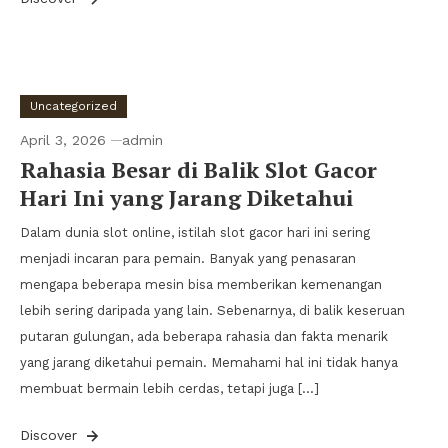
Uncategorized
April 3, 2026
admin
Rahasia Besar di Balik Slot Gacor
Hari Ini yang Jarang Diketahui
Dalam dunia slot online, istilah slot gacor hari ini sering
menjadi incaran para pemain. Banyak yang penasaran
mengapa beberapa mesin bisa memberikan kemenangan
lebih sering daripada yang lain. Sebenarnya, di balik keseruan
putaran gulungan, ada beberapa rahasia dan fakta menarik
yang jarang diketahui pemain. Memahami hal ini tidak hanya
membuat bermain lebih cerdas, tetapi juga […]
Discover