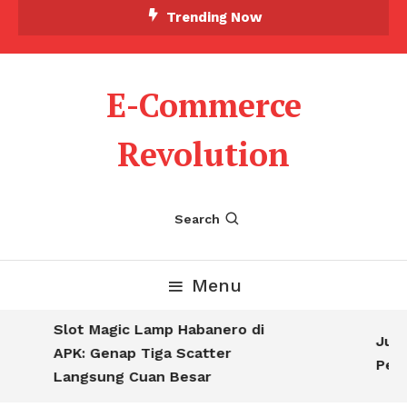
Skip
Trending Now
To
Content
E-Commerce
Revolution
Search
Menu
Slot Magic Lamp Habanero di
Jung
APK: Genap Tiga Scatter
Petu
Langsung Cuan Besar