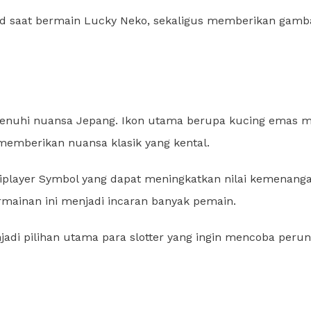
gkad saat bermain Lucky Neko, sekaligus memberikan ga
penuhi nuansa Jepang. Ikon utama berupa kucing emas m
a memberikan nuansa klasik yang kental.
layer Symbol yang dapat meningkatkan nilai kemenangan 
mainan ini menjadi incaran banyak pemain.
njadi pilihan utama para slotter yang ingin mencoba per