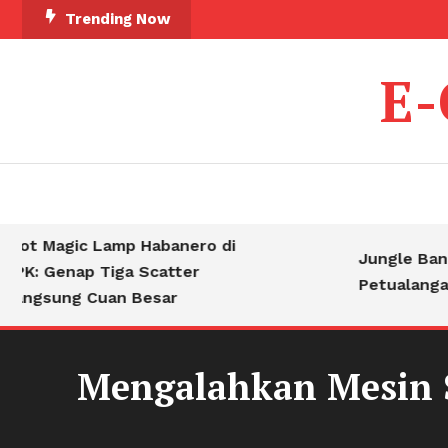
Skip
Trending Now
To
Content
E-
ot Magic Lamp Habanero di
Jungle Bang B
K: Genap Tiga Scatter
Petualangan S
ngsung Cuan Besar
Mengalahkan Mesin S