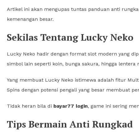
Artikel ini akan mengupas tuntas panduan anti run
kemenangan besar.
Sekilas Tentang Lucky Neko
Lucky Neko hadir dengan format slot modern yang di
simbol lain seperti koin, bunga sakura, hingga lenter
Yang membuat Lucky Neko istimewa adalah fitur Multip
Spins dengan potensi pengali yang besar membuat per
Tidak heran bila di
bayar77 login
, game ini sering me
Tips Bermain Anti Rungkad