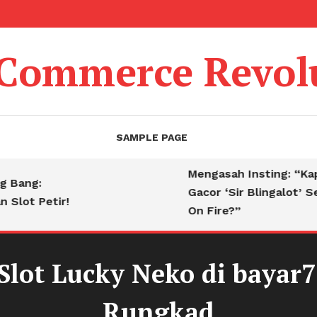
Commerce Revol
SAMPLE PAGE
Mengasah Insting: “Kapan
ang:
Gacor ‘Sir Blingalot’ Sed
lot Petir!
On Fire?”
lot Lucky Neko di bayar7
Rungkad