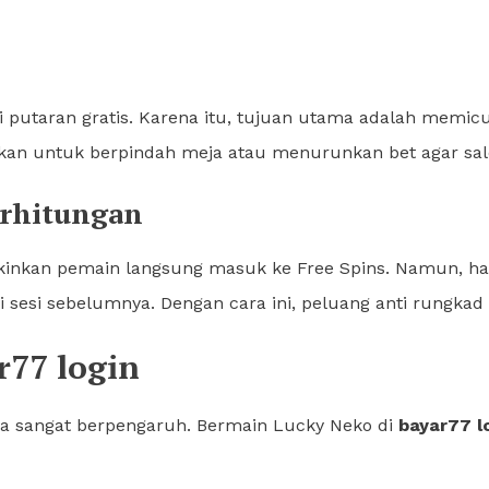
putaran gratis. Karena itu, tujuan utama adalah memicu 
gkan untuk berpindah meja atau menurunkan bet agar sal
erhitungan
 pemain langsung masuk ke Free Spins. Namun, harga f
esi sebelumnya. Dengan cara ini, peluang anti rungkad l
r77 login
uga sangat berpengaruh. Bermain Lucky Neko di
bayar77 l