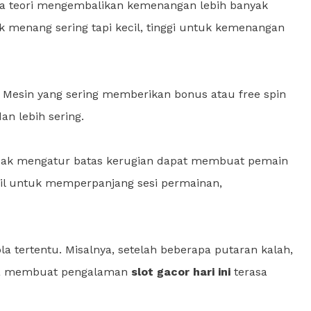
cara teori mengembalikan kemenangan lebih banyak
 menang sering tapi kecil, tinggi untuk kemenangan
. Mesin yang sering memberikan bonus atau free spin
n lebih sering.
 tidak mengatur batas kerugian dapat membuat pemain
l untuk memperpanjang sesi permainan,
ertentu. Misalnya, setelah beberapa putaran kalah,
ola membuat pengalaman
slot gacor hari ini
terasa