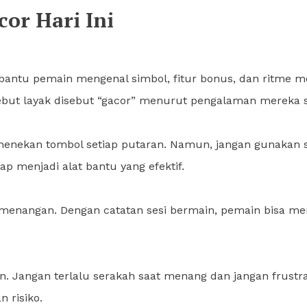
or Hari Ini
bantu pemain mengenal simbol, fitur bonus, dan ritme m
ut layak disebut “gacor” menurut pengalaman mereka s
nekan tombol setiap putaran. Namun, jangan gunakan s
p menjadi alat bantu yang efektif.
menangan. Dengan catatan sesi bermain, pemain bisa 
. Jangan terlalu serakah saat menang dan jangan frustr
 risiko.