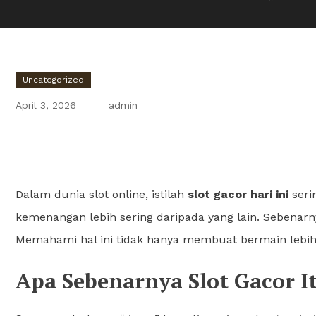
Uncategorized
April 3, 2026
admin
Rahasia Besar di Balik Slot G
Dalam dunia slot online, istilah
slot gacor hari ini
seri
kemenangan lebih sering daripada yang lain. Sebenarn
Memahami hal ini tidak hanya membuat bermain lebih
Apa Sebenarnya Slot Gacor I