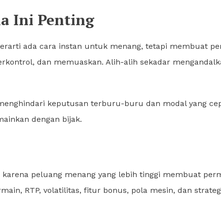
 Ini Penting
rarti ada cara instan untuk menang, tetapi membuat pem
terkontrol, dan memuaskan. Alih-alih sekadar mengandal
menghindari keputusan terburu-buru dan modal yang cepa
ainkan dengan bijak.
 karena peluang menang yang lebih tinggi membuat perma
rmain, RTP, volatilitas, fitur bonus, pola mesin, dan st