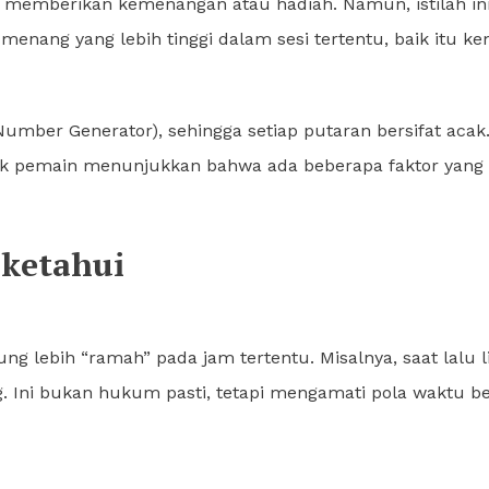
ng memberikan kemenangan atau hadiah. Namun, istilah 
nang yang lebih tinggi dalam sesi tertentu, baik itu ke
mber Generator), sehingga setiap putaran bersifat acak.
ak pemain menunjukkan bahwa ada beberapa faktor yang
iketahui
 lebih “ramah” pada jam tertentu. Misalnya, saat lalu l
ng. Ini bukan hukum pasti, tetapi mengamati pola wak