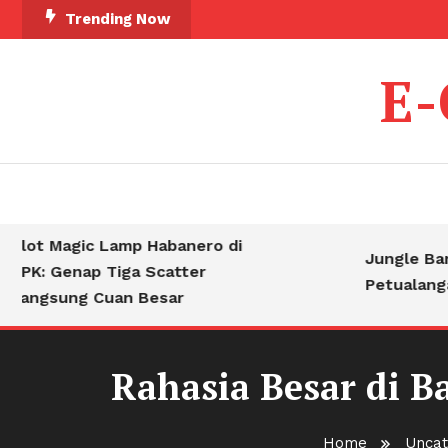
Skip
Trending Now
To
Content
E-
lot Magic Lamp Habanero di
Jungle Bang 
PK: Genap Tiga Scatter
Petualangan S
angsung Cuan Besar
Rahasia Besar di Ba
Home
Uncat