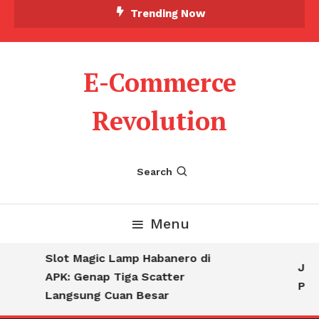
Skip
Trending Now
To
Content
E-Commerce
Revolution
Search
Menu
Slot Magic Lamp Habanero di
Jun
APK: Genap Tiga Scatter
Pet
Langsung Cuan Besar