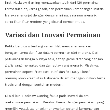
first, Hacksaw Gaming menawarkan lebih dari 120 permainan,
termasuk slot, kartu gosok, dan permainan kemenangan instan.
Mereka menonjol dengan desain minimalis namun menarik,
serta fitur-fitur modern yang disukai pemain muda.
​
Variasi dan Inovasi Permainan
Ketika berbicara tentang variasi, Habanero menawarkan
beragam tema dan fitur dalam permainan slot mereka.
Dari
petualangan hingga budaya Asia, setiap game dirancang dengan
grafis yang memukau dan gameplay yang menarik.
Misalnya,
permainan seperti “Hot Hot Fruit” dan “5 Lucky Lions”
menunjukkan kreativitas Habanero dalam menggabungkan tema
tradisional dengan sentuhan modern.
​
Di sisi lain, Hacksaw Gaming fokus pada inovasi dalam
mekanisme permainan.
Mereka dikenal dengan permainan yang
memiliki volatilitas tinggi, menawarkan potensi kemenangan