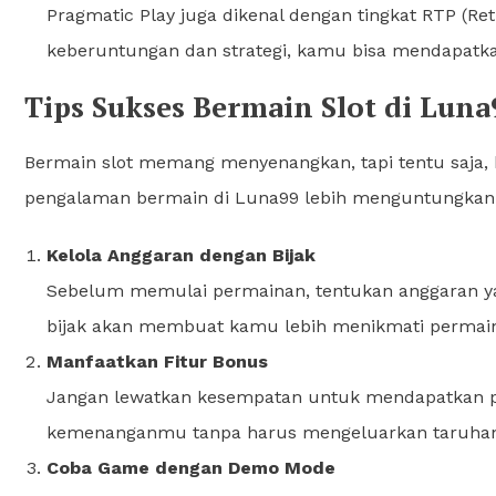
Pragmatic Play juga dikenal dengan tingkat RTP (Re
keberuntungan dan strategi, kamu bisa mendapatk
Tips Sukses Bermain Slot di Luna
Bermain slot memang menyenangkan, tapi tentu saja, 
pengalaman bermain di Luna99 lebih menguntungkan
Kelola Anggaran dengan Bijak
Sebelum memulai permainan, tentukan anggaran ya
bijak akan membuat kamu lebih menikmati permain
Manfaatkan Fitur Bonus
Jangan lewatkan kesempatan untuk mendapatkan put
kemenanganmu tanpa harus mengeluarkan taruhan 
Coba Game dengan Demo Mode