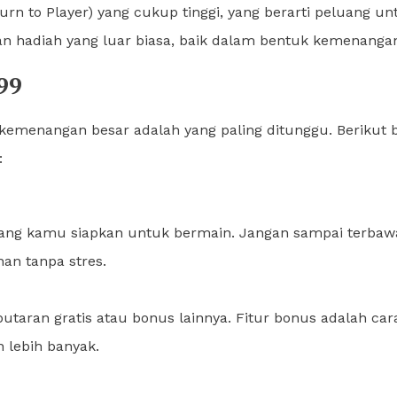
turn to Player) yang cukup tinggi, yang berarti peluang 
an hadiah yang luar biasa, baik dalam bentuk kemenan
99
kemenangan besar adalah yang paling ditunggu. Berikut 
:
ng kamu siapkan untuk bermain. Jangan sampai terbawa
an tanpa stres.
aran gratis atau bonus lainnya. Fitur bonus adalah car
lebih banyak.