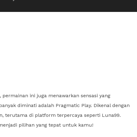
una99
n, permainan ini juga menawarkan sensasi yang
anyak diminati adalah Pragmatic Play. Dikenal dengan
n, terutama di platform terpercaya seperti Luna99.
menjadi pilihan yang tepat untuk kamu!