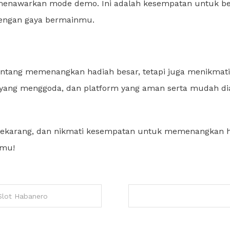
 menawarkan mode demo. Ini adalah kesempatan untuk ber
engan gaya bermainmu.
tentang memenangkan hadiah besar, tetapi juga menikmat
us yang menggoda, dan platform yang aman serta mudah 
 sekarang, dan nikmati kesempatan untuk memenangkan had
imu!
Slot Habanero