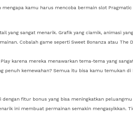
an mengapa kamu harus mencoba bermain slot Pragmatic 
etail yang sangat menarik. Grafik yang ciamik, animasi y
ainan. Cobalah game seperti Sweet Bonanza atau The D
ic Play karena mereka menawarkan tema-tema yang sanga
 yang penuh kemewahan? Semua itu bisa kamu temukan di
pi dengan fitur bonus yang bisa meningkatkan peluangmu 
 menarik ini membuat permainan semakin mengasyikkan. Tid