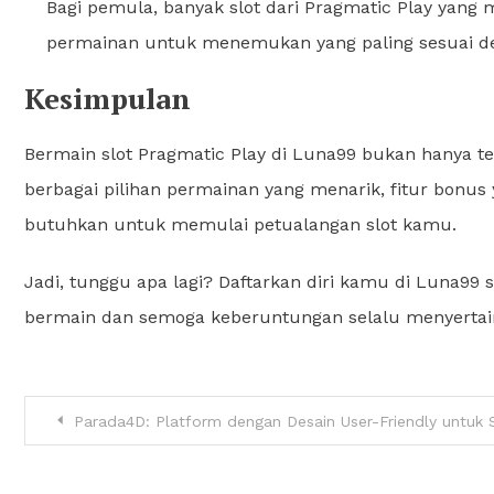
Bagi pemula, banyak slot dari Pragmatic Play yang
permainan untuk menemukan yang paling sesuai d
Kesimpulan
Bermain slot Pragmatic Play di Luna99 bukan hanya 
berbagai pilihan permainan yang menarik, fitur bon
butuhkan untuk memulai petualangan slot kamu.
Jadi, tunggu apa lagi? Daftarkan diri kamu di Luna99
bermain dan semoga keberuntungan selalu menyerta
Post
Parada4D: Platform dengan Desain User-Friendly untuk 
navigation