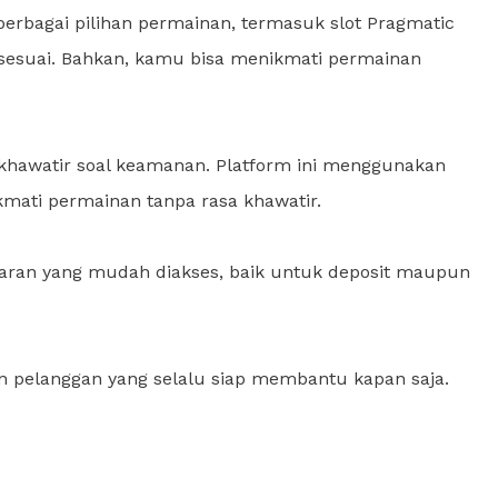
bagai pilihan permainan, termasuk slot Pragmatic
esuai. Bahkan, kamu bisa menikmati permainan
 khawatir soal keamanan. Platform ini menggunakan
kmati permainan tanpa rasa khawatir.
ran yang mudah diakses, baik untuk deposit maupun
 pelanggan yang selalu siap membantu kapan saja.