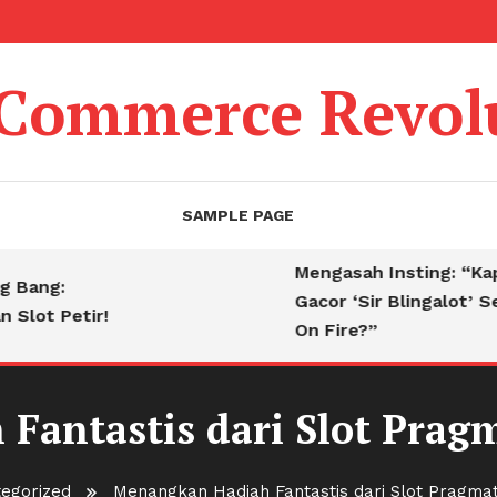
Commerce Revol
SAMPLE PAGE
Mengasah Insting: “Kapan
ang:
Gacor ‘Sir Blingalot’ Sed
ot Petir!
On Fire?”
antastis dari Slot Pragm
egorized
Menangkan Hadiah Fantastis dari Slot Pragmat