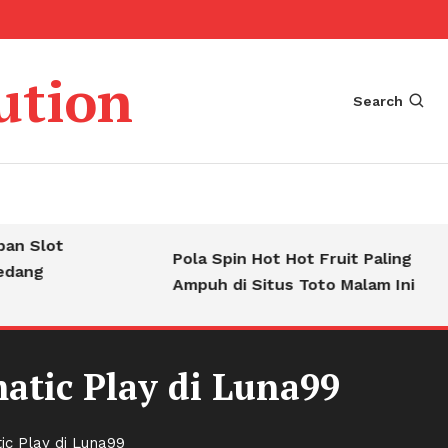
ution
Search
 Slot
Pola Spin Hot Hot Fruit Paling
ang
Ampuh di Situs Toto Malam Ini
atic Play di Luna99
ic Play di Luna99