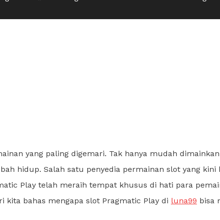
dari Slot Pragmatic Play di L
ermainan yang paling digemari. Tak hanya mudah dimainka
h hidup. Salah satu penyedia permainan slot yang kini b
atic Play telah meraih tempat khusus di hati para pemai
i kita bahas mengapa slot Pragmatic Play di
luna99
bisa 