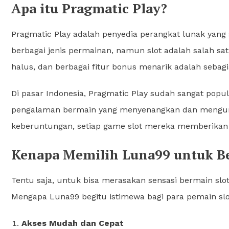
Apa itu Pragmatic Play?
Pragmatic Play adalah penyedia perangkat lunak yang 
berbagai jenis permainan, namun slot adalah salah sa
halus, dan berbagai fitur bonus menarik adalah sebag
Di pasar Indonesia, Pragmatic Play sudah sangat popu
pengalaman bermain yang menyenangkan dan mengunt
keberuntungan, setiap game slot mereka memberikan 
Kenapa Memilih Luna99 untuk Be
Tentu saja, untuk bisa merasakan sensasi bermain slot
Mengapa Luna99 begitu istimewa bagi para pemain sl
Akses Mudah dan Cepat