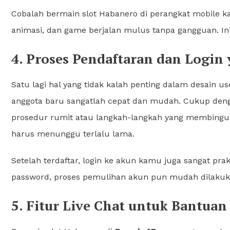
Cobalah bermain slot Habanero di perangkat mobile 
animasi, dan game berjalan mulus tanpa gangguan. I
4.
Proses Pendaftaran dan Login 
Satu lagi hal yang tidak kalah penting dalam desain 
anggota baru sangatlah cepat dan mudah. Cukup deng
prosedur rumit atau langkah-langkah yang membingung
harus menunggu terlalu lama.
Setelah terdaftar, login ke akun kamu juga sangat p
password, proses pemulihan akun pun mudah dilakuk
5.
Fitur Live Chat untuk Bantuan