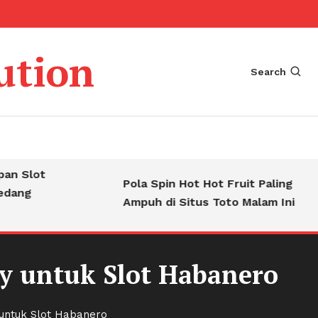
ution
Search
 Slot
Pola Spin Hot Hot Fruit Paling
ang
Ampuh di Situs Toto Malam Ini
y untuk Slot Habanero
 untuk Slot Habanero