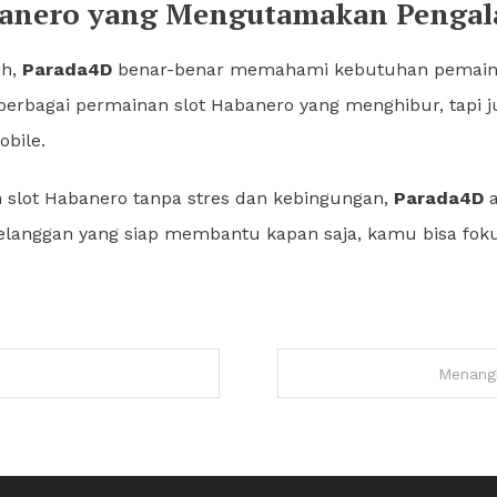
abanero yang Mengutamakan Penga
ih,
Parada4D
benar-benar memahami kebutuhan pemain 
erbagai permainan slot Habanero yang menghibur, tapi 
bile.
n slot Habanero tanpa stres dan kebingungan,
Parada4D
a
pelanggan yang siap membantu kapan saja, kamu bisa fok
Menangk