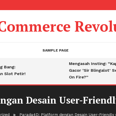
Commerce Revol
SAMPLE PAGE
Mengasah Insting: “Kapan
ang:
Gacor ‘Sir Blingalot’ Sed
lot Petir!
On Fire?”
ngan Desain User-Friendl
rized
Parada4D: Platform dengan Desain User-Friendly