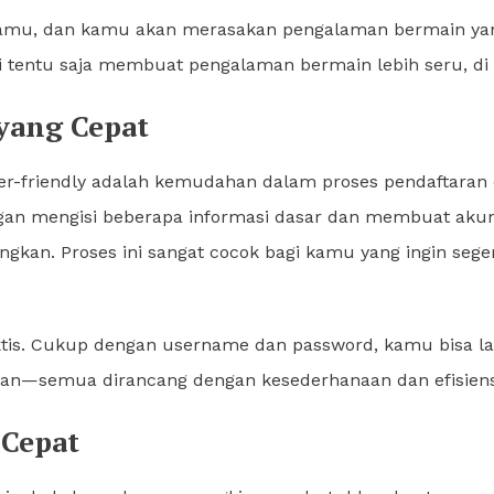
kamu, dan kamu akan merasakan pengalaman bermain yang 
ni tentu saja membuat pengalaman bermain lebih seru, d
yang Cepat
user-friendly adalah kemudahan dalam proses pendaftaran 
an mengisi beberapa informasi dasar dan membuat akun
kan. Proses ini sangat cocok bagi kamu yang ingin sege
raktis. Cukup dengan username dan password, kamu bisa 
an—semua dirancang dengan kesederhanaan dan efisiens
 Cepat