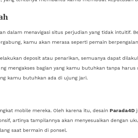
ah
an dalam menavigasi situs perjudian yang tidak intuitif. 
bergabung, kamu akan merasa seperti pemain berpengala
melakukan deposit atau penarikan, semuanya dapat dila
ung mengakses bagian yang kamu butuhkan tanpa harus 
ng kamu butuhkan ada di ujung jari.
angkat mobile mereka. Oleh karena itu, desain
Parada4D
j
ponsif, artinya tampilannya akan menyesuaikan dengan uk
lang saat bermain di ponsel.