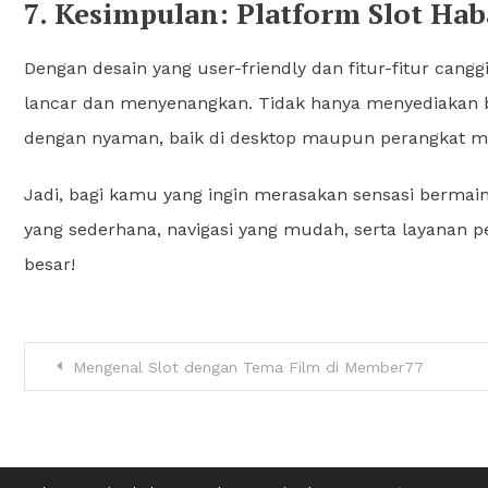
7.
Kesimpulan: Platform Slot H
Dengan desain yang user-friendly dan fitur-fitur cangg
lancar dan menyenangkan. Tidak hanya menyediakan b
dengan nyaman, baik di desktop maupun perangkat mo
Jadi, bagi kamu yang ingin merasakan sensasi bermai
yang sederhana, navigasi yang mudah, serta layanan 
besar!
Post
Mengenal Slot dengan Tema Film di Member77
navigation