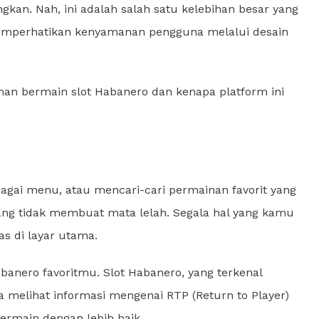
an. Nah, ini adalah salah satu kelebihan besar yang
a memperhatikan kenyamanan pengguna melalui desain
an bermain slot Habanero dan kenapa platform ini
gai menu, atau mencari-cari permainan favorit yang
ng tidak membuat mata lelah. Segala hal yang kamu
s di layar utama.
banero favoritmu. Slot Habanero, yang terkenal
a melihat informasi mengenai RTP (Return to Player)
rmain dengan lebih baik.