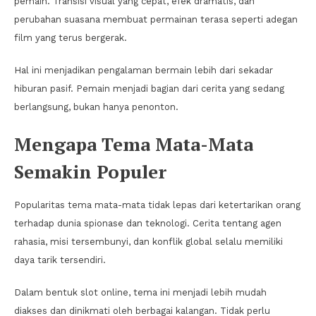
pemain. Transisi visual yang cepat, efek dramatis, dan
perubahan suasana membuat permainan terasa seperti adegan
film yang terus bergerak.
Hal ini menjadikan pengalaman bermain lebih dari sekadar
hiburan pasif. Pemain menjadi bagian dari cerita yang sedang
berlangsung, bukan hanya penonton.
Mengapa Tema Mata-Mata
Semakin Populer
Popularitas tema mata-mata tidak lepas dari ketertarikan orang
terhadap dunia spionase dan teknologi. Cerita tentang agen
rahasia, misi tersembunyi, dan konflik global selalu memiliki
daya tarik tersendiri.
Dalam bentuk slot online, tema ini menjadi lebih mudah
diakses dan dinikmati oleh berbagai kalangan. Tidak perlu