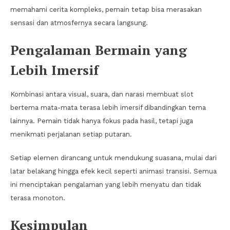
memahami cerita kompleks, pemain tetap bisa merasakan
sensasi dan atmosfernya secara langsung.
Pengalaman Bermain yang
Lebih Imersif
Kombinasi antara visual, suara, dan narasi membuat slot
bertema mata-mata terasa lebih imersif dibandingkan tema
lainnya. Pemain tidak hanya fokus pada hasil, tetapi juga
menikmati perjalanan setiap putaran.
Setiap elemen dirancang untuk mendukung suasana, mulai dari
latar belakang hingga efek kecil seperti animasi transisi. Semua
ini menciptakan pengalaman yang lebih menyatu dan tidak
terasa monoton.
Kesimpulan