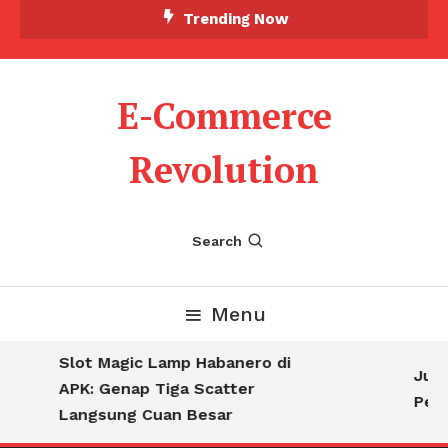
Skip
Trending Now
To
Content
E-Commerce
Revolution
Search
Menu
Slot Magic Lamp Habanero di
Jung
APK: Genap Tiga Scatter
Petu
Langsung Cuan Besar