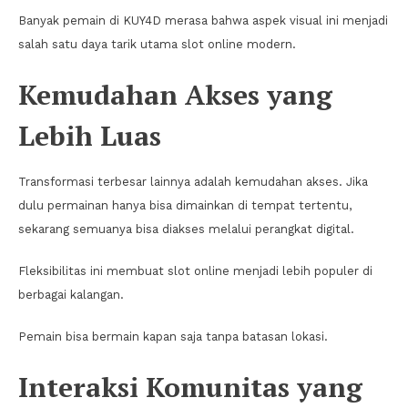
Banyak pemain di KUY4D merasa bahwa aspek visual ini menjadi
salah satu daya tarik utama slot online modern.
Kemudahan Akses yang
Lebih Luas
Transformasi terbesar lainnya adalah kemudahan akses. Jika
dulu permainan hanya bisa dimainkan di tempat tertentu,
sekarang semuanya bisa diakses melalui perangkat digital.
Fleksibilitas ini membuat slot online menjadi lebih populer di
berbagai kalangan.
Pemain bisa bermain kapan saja tanpa batasan lokasi.
Interaksi Komunitas yang